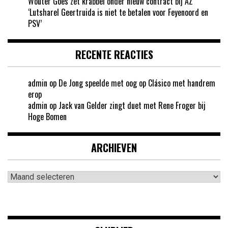
Wouter Goes zet krabbel onder nieuw contract bij AZ
‘Lutsharel Geertruida is niet te betalen voor Feyenoord en
PSV’
RECENTE REACTIES
admin
op
De Jong speelde met oog op Clásico met handrem
erop
admin
op
Jack van Gelder zingt duet met Rene Froger bij
Hoge Bomen
ARCHIEVEN
Archieven