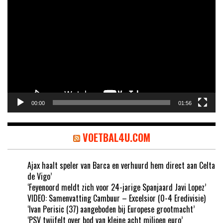
Videospeler
00:00
01:56
VOETBAL4U.COM
Ajax haalt speler van Barca en verhuurd hem direct aan Celta
de Vigo’
‘Feyenoord meldt zich voor 24-jarige Spanjaard Javi Lopez’
VIDEO: Samenvatting Cambuur – Excelsior (0-4 Eredivisie)
‘Ivan Perisic (37) aangeboden bij Europese grootmacht’
‘PSV twijfelt over bod van kleine acht miljoen euro’