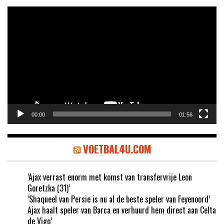
Videospeler
00:00
01:56
VOETBAL4U.COM
‘Ajax verrast enorm met komst van transfervrije Leon
Goretzka (31)’
‘Shaqueel van Persie is nu al de beste speler van Feyenoord’
Ajax haalt speler van Barca en verhuurd hem direct aan Celta
de Vigo’