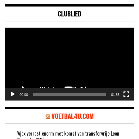
CLUBLIED
Videospeler
00:00
01:56
VOETBAL4U.COM
‘Ajax verrast enorm met komst van transfervrije Leon