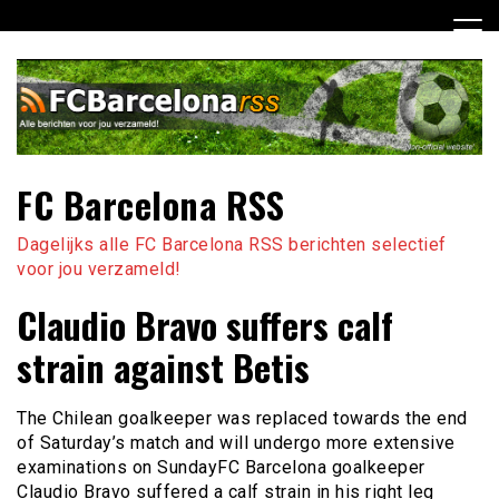
Ga
naar
de
inhoud
FC Barcelona RSS
Dagelijks alle FC Barcelona RSS berichten selectief
voor jou verzameld!
Claudio Bravo suffers calf
strain against Betis
The Chilean goalkeeper was replaced towards the end
of Saturday’s match and will undergo more extensive
examinations on SundayFC Barcelona goalkeeper
Claudio Bravo suffered a calf strain in his right leg