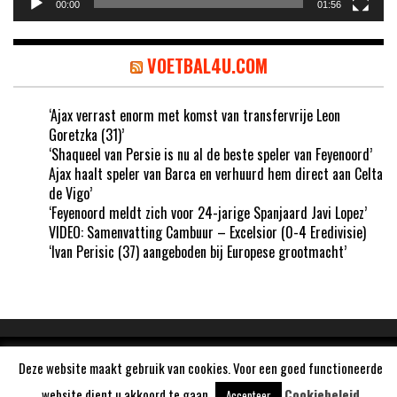
00:00
01:56
VOETBAL4U.COM
‘Ajax verrast enorm met komst van transfervrije Leon
Goretzka (31)’
‘Shaqueel van Persie is nu al de beste speler van Feyenoord’
Ajax haalt speler van Barca en verhuurd hem direct aan Celta
de Vigo’
‘Feyenoord meldt zich voor 24-jarige Spanjaard Javi Lopez’
VIDEO: Samenvatting Cambuur – Excelsior (0-4 Eredivisie)
‘Ivan Perisic (37) aangeboden bij Europese grootmacht’
Aangedreven door
WordPress
Deze website maakt gebruik van cookies. Voor een goed functioneerde
website dient u akkoord te gaan.
Cookiebeleid
Accepteer