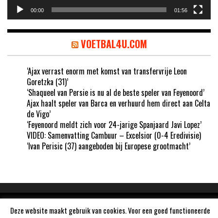
00:00
01:56
VOETBAL4U.COM
‘Ajax verrast enorm met komst van transfervrije Leon
Goretzka (31)’
‘Shaqueel van Persie is nu al de beste speler van Feyenoord’
Ajax haalt speler van Barca en verhuurd hem direct aan Celta
de Vigo’
‘Feyenoord meldt zich voor 24-jarige Spanjaard Javi Lopez’
VIDEO: Samenvatting Cambuur – Excelsior (0-4 Eredivisie)
‘Ivan Perisic (37) aangeboden bij Europese grootmacht’
Aangedreven door
WordPress
Deze website maakt gebruik van cookies. Voor een goed functioneerde