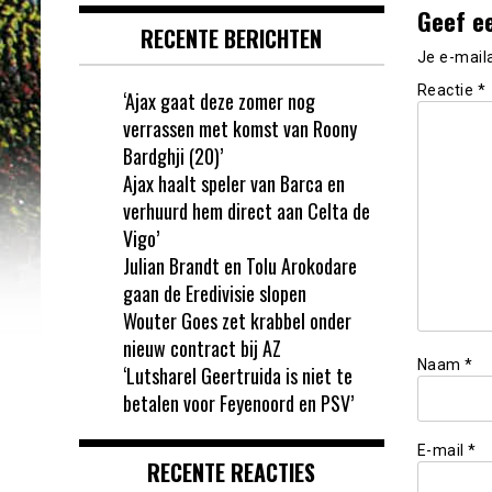
Geef e
RECENTE BERICHTEN
Je e-mail
Reactie
*
‘Ajax gaat deze zomer nog
verrassen met komst van Roony
Bardghji (20)’
Ajax haalt speler van Barca en
verhuurd hem direct aan Celta de
Vigo’
Julian Brandt en Tolu Arokodare
gaan de Eredivisie slopen
Wouter Goes zet krabbel onder
nieuw contract bij AZ
Naam
*
‘Lutsharel Geertruida is niet te
betalen voor Feyenoord en PSV’
E-mail
*
RECENTE REACTIES