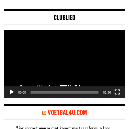
CLUBLIED
Videospeler
00:00
01:56
VOETBAL4U.COM
‘Ajax verrast enorm met komst van transfervrije Leon