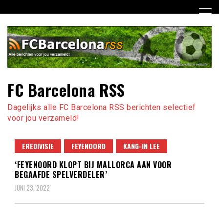
Ga
naar
de
inhoud
FC Barcelona RSS
Dagelijks alle FC Barcelona RSS berichten selectief
voor jou verzameld!
EREDIVISIE
FEYENOORD
KANG-IN LEE
‘FEYENOORD KLOPT BIJ MALLORCA AAN VOOR
BEGAAFDE SPELVERDELER’
JUNI 23, 2022