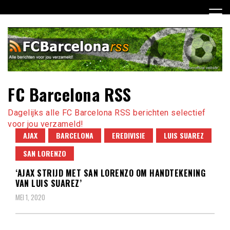
Ga
naar
de
inhoud
FC Barcelona RSS
Dagelijks alle FC Barcelona RSS berichten selectief
voor jou verzameld!
AJAX
BARCELONA
EREDIVISIE
LUIS SUAREZ
SAN LORENZO
‘AJAX STRIJD MET SAN LORENZO OM HANDTEKENING
VAN LUIS SUAREZ’
MEI 1, 2020