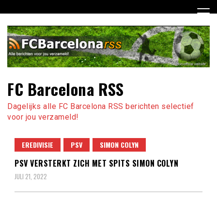
Ga
naar
de
inhoud
FC Barcelona RSS
Dagelijks alle FC Barcelona RSS berichten selectief
voor jou verzameld!
EREDIVISIE
PSV
SIMON COLYN
PSV VERSTERKT ZICH MET SPITS SIMON COLYN
JULI 21, 2022