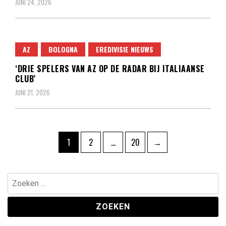
JUNI 24, 2026
AZ
BOLOGNA
EREDIVISIE NIEUWS
‘DRIE SPELERS VAN AZ OP DE RADAR BIJ ITALIAANSE
CLUB’
JUNI 21, 2026
Berichten
Pagina
Pagina
Pagina
1
2
…
20
→
paginering
Zoeken
naar: