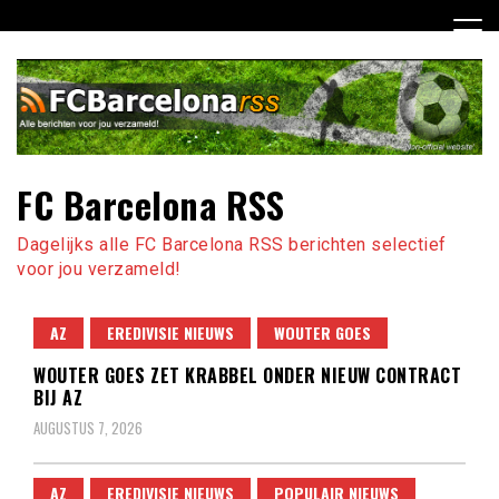
Ga
naar
de
inhoud
FC Barcelona RSS
Dagelijks alle FC Barcelona RSS berichten selectief
voor jou verzameld!
AZ
EREDIVISIE NIEUWS
WOUTER GOES
WOUTER GOES ZET KRABBEL ONDER NIEUW CONTRACT
BIJ AZ
AUGUSTUS 7, 2026
AZ
EREDIVISIE NIEUWS
POPULAIR NIEUWS