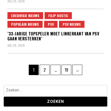
JULI 29, 2026
EREDIVISIE NIEUWS
FILIP KOSTIC
POPULAIR NIEUWS
PSV
PSV NIEUWS
’33-JARIGE TOPSPELER MOET LINKERKANT VAN PSV
GAAN VERSTERKEN’
JULI 28, 2026
Berichten
Pagina
Pagina
Pagina
1
2
…
19
→
paginering
Zoeken
naar: