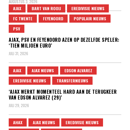
AUGUSTUS 3, 2026
AJAX
BART VAN ROOIJ
EREDIVISIE NIEUWS
FC TWENTE
FEYENOORD
POPULAIR NIEUWS
PSV
AJAX, PSV EN FEYENOORD AZEN OP DEZELFDE SPELER:
‘TIEN MILJOEN EURO’
JULI 31, 2026
AJAX
AJAX NIEUWS
EDSON ALVAREZ
EREDIVISIE NIEUWS
TRANSFERNIEUWS
‘AJAX WERKT MOMENTEEL HARD AAN DE TERUGKEER
VAN EDSON ALVAREZ (29)’
JULI 29, 2026
AHAX
AJAX NIEUWS
EREDIVISIE NIEUWS