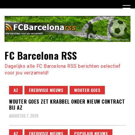
Ga
naar
de
inhoud
FC Barcelona RSS
Dagelijks alle FC Barcelona RSS berichten selectief
voor jou verzameld!
AZ
EREDIVISIE NIEUWS
WOUTER GOES
WOUTER GOES ZET KRABBEL ONDER NIEUW CONTRACT
BIJ AZ
AUGUSTUS 7, 2026
AZ
EREDIVISIE NIEUWS
POPULAIR NIEUWS