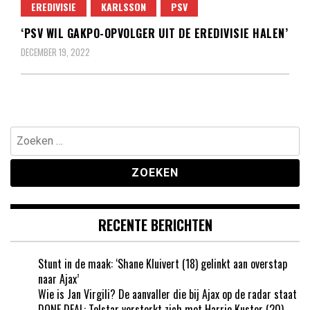
EREDIVISIE
KARLSSON
PSV
‘PSV WIL GAKPO-OPVOLGER UIT DE EREDIVISIE HALEN’
DECEMBER 19, 2022
Zoeken
naar:
RECENTE BERICHTEN
Stunt in de maak: ‘Shane Kluivert (18) gelinkt aan overstap
naar Ajax’
Wie is Jan Virgili? De aanvaller die bij Ajax op de radar staat
DONE DEAL: Telstar versterkt zich met Harrie Kuster (20)